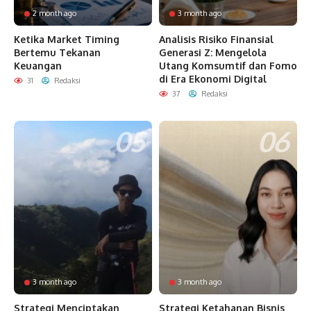
2 month ago
3 month ago
Ketika Market Timing
Analisis Risiko Finansial
Bertemu Tekanan
Generasi Z: Mengelola
Keuangan
Utang Komsumtif dan Fomo
di Era Ekonomi Digital
31
Redaksi
37
Redaksi
3 month ago
3 month ago
Strategi Menciptakan
Strategi Ketahanan Bisnis