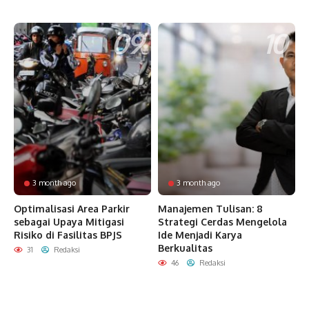
3 month ago
3 month ago
Optimalisasi Area Parkir
Manajemen Tulisan: 8
sebagai Upaya Mitigasi
Strategi Cerdas Mengelola
Risiko di Fasilitas BPJS
Ide Menjadi Karya
Berkualitas
31
Redaksi
46
Redaksi