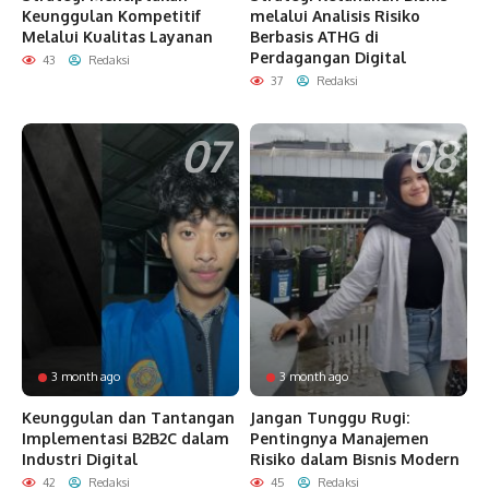
Keunggulan Kompetitif
melalui Analisis Risiko
Melalui Kualitas Layanan
Berbasis ATHG di
Perdagangan Digital
43
Redaksi
37
Redaksi
3 month ago
3 month ago
Keunggulan dan Tantangan
Jangan Tunggu Rugi:
Implementasi B2B2C dalam
Pentingnya Manajemen
Industri Digital
Risiko dalam Bisnis Modern
42
Redaksi
45
Redaksi