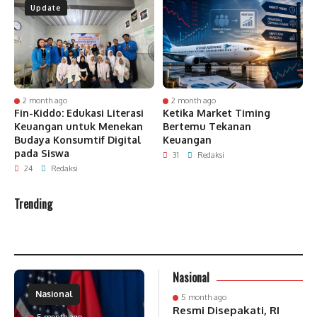
Update
2 month ago
2 month ago
Fin-Kiddo: Edukasi Literasi
Ketika Market Timing
P
Keuangan untuk Menekan
Bertemu Tekanan
d
Budaya Konsumtif Digital
Keuangan
W
pada Siswa
31
Redaksi
24
Redaksi
Trending
Nasional
Nasional
5 month ago
Resmi Disepakati, RI