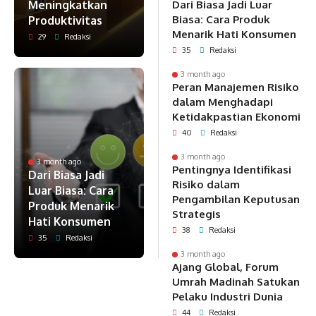
Meningkatkan
Dari Biasa Jadi Luar
Biasa: Cara Produk
Produktivitas
Menarik Hati Konsumen
29
Redaksi
35
Redaksi
3 month ago
Peran Manajemen Risiko
dalam Menghadapi
Ketidakpastian Ekonomi
40
Redaksi
3 month ago
3 month ago
Pentingnya Identifikasi
Dari Biasa Jadi
Risiko dalam
Luar Biasa: Cara
Pengambilan Keputusan
Produk Menarik
Strategis
Hati Konsumen
38
Redaksi
35
Redaksi
3 month ago
Ajang Global, Forum
Umrah Madinah Satukan
Pelaku Industri Dunia
44
Redaksi