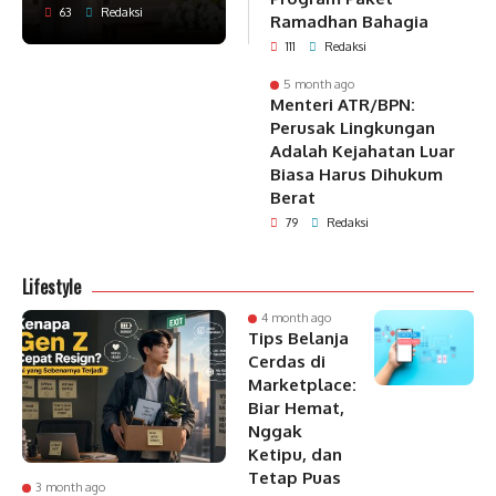
63
Redaksi
Ramadhan Bahagia
111
Redaksi
5 month ago
Menteri ATR/BPN:
Perusak Lingkungan
Adalah Kejahatan Luar
Biasa Harus Dihukum
Berat
79
Redaksi
Lifestyle
4 month ago
Tips Belanja
Cerdas di
Marketplace:
Biar Hemat,
Nggak
Ketipu, dan
Tetap Puas
3 month ago