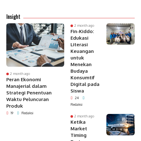
Insight
2 month ago
Fin-Kiddo:
Edukasi
Literasi
Keuangan
untuk
Menekan
Budaya
2 month ago
Konsumtif
Peran Ekonomi
Digital pada
Manajerial dalam
Siswa
Strategi Penentuan
24
Waktu Peluncuran
Redaksi
Produk
19
Redaksi
2 month ago
Ketika
Market
Timing