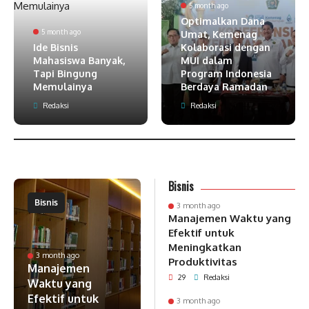
5 month ago
Optimalkan Dana
5 month ago
Umat, Kemenag
Ide Bisnis
Kolaborasi dengan
Mahasiswa Banyak,
MUI dalam
Tapi Bingung
Program Indonesia
Memulainya
Berdaya Ramadan
Redaksi
Redaksi
Bisnis
Bisnis
3 month ago
Manajemen Waktu yang
Efektif untuk
Meningkatkan
3 month ago
Produktivitas
Manajemen
29
Redaksi
Waktu yang
Efektif untuk
3 month ago