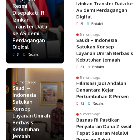
5 month ago
Izinkan Transfer Data ke
Resmi
AS demi Perdagangan
Disepakati, RI
Digital
Izinkan
61
Redaksi
Transfer Data
ke AS demi
5 month ago
Perdagangan
Saudi – Indonesia
Satukan Konsep
Digital
Layanan Umrah Berbasis
61
Redaksi
Kebutuhan Jemaah
63
Redaksi
5 month ago
5 month ago
Hilirisasi Jadi Andalan
Saudi –
Danantara Kejar
Indonesia
Pertumbuhan 8 Persen
Satukan
72
Redaksi
Konsep
5 month ago
Layanan Umrah
Baznas RI Pastikan
Berbasis
Penyaluran Dana Ziswaf
Kebutuhan
Tepat Sasaran Melalui
Jemaah
Program Paket