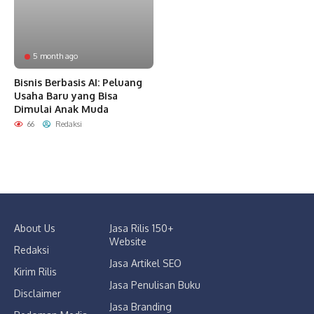
5 month ago
Bisnis Berbasis AI: Peluang
Usaha Baru yang Bisa
Dimulai Anak Muda
66
Redaksi
About Us
Jasa Rilis 150+
Website
Redaksi
Jasa Artikel SEO
Kirim Rilis
Jasa Penulisan Buku
Disclaimer
Jasa Branding