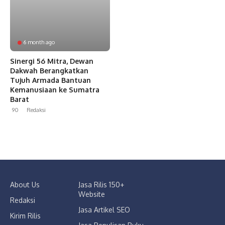
6 month ago
Sinergi 56 Mitra, Dewan
Dakwah Berangkatkan
Tujuh Armada Bantuan
Kemanusiaan ke Sumatra
Barat
90
Redaksi
About Us
Jasa Rilis 150+
Website
Redaksi
Jasa Artikel SEO
Kirim Rilis