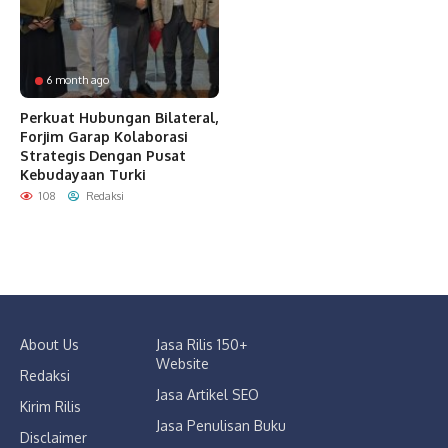
6 month ago
Perkuat Hubungan Bilateral,
Forjim Garap Kolaborasi
Strategis Dengan Pusat
Kebudayaan Turki
108
Redaksi
About Us
Jasa Rilis 150+
Website
Redaksi
Jasa Artikel SEO
Kirim Rilis
Jasa Penulisan Buku
Disclaimer