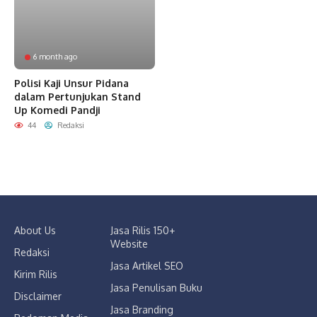
6 month ago
Polisi Kaji Unsur Pidana
dalam Pertunjukan Stand
Up Komedi Pandji
44
Redaksi
About Us
Jasa Rilis 150+
Website
Redaksi
Jasa Artikel SEO
Kirim Rilis
Jasa Penulisan Buku
Disclaimer
Jasa Branding