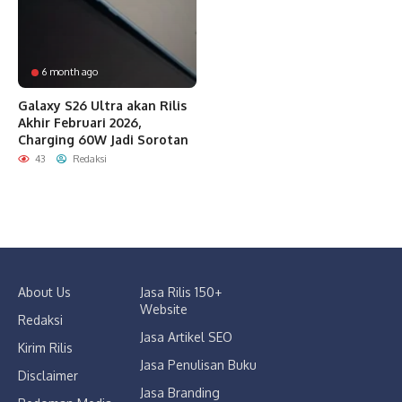
6 month ago
Galaxy S26 Ultra akan Rilis
Akhir Februari 2026,
Charging 60W Jadi Sorotan
43
Redaksi
About Us
Jasa Rilis 150+
Website
Redaksi
Jasa Artikel SEO
Kirim Rilis
Jasa Penulisan Buku
Disclaimer
Jasa Branding