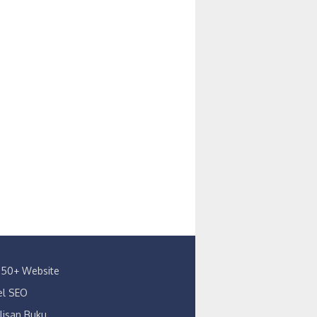
s 150+ Website
kel SEO
lisan Buku