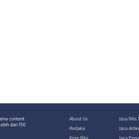
sama content
About Us
Jasa Rili
lebih dari 150
Redaksi
Jasa Arti
Kirim Rilis
Jasa Penu