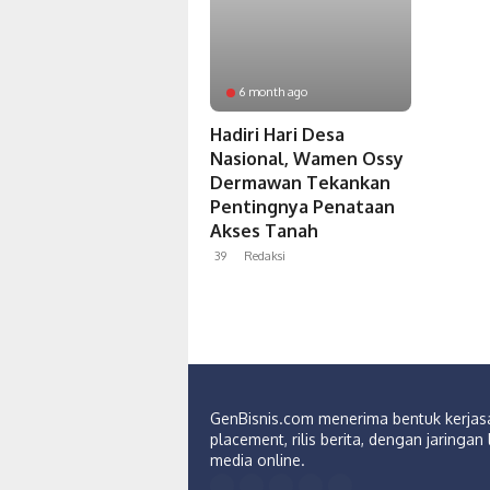
6 month ago
Hadiri Hari Desa
Nasional, Wamen Ossy
Dermawan Tekankan
Pentingnya Penataan
Akses Tanah
39
Redaksi
GenBisnis.com menerima bentuk kerja
placement, rilis berita, dengan jaringan 
media online.