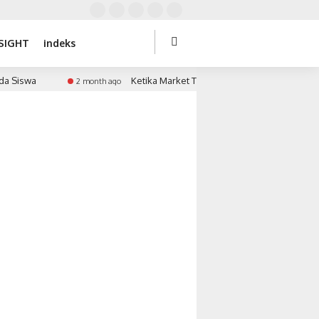
SIGHT
indeks
Siswa
Ketika Market Timing Bertemu Tekanan Keuan
2 month ago