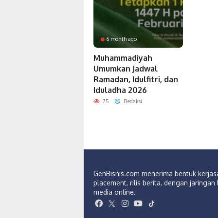
6 month ago
Muhammadiyah
Umumkan Jadwal
Ramadan, Idulfitri, dan
Iduladha 2026
75
Redaksi
GenBisnis.com menerima bentuk kerja
placement, rilis berita, dengan jaringan 
media online.