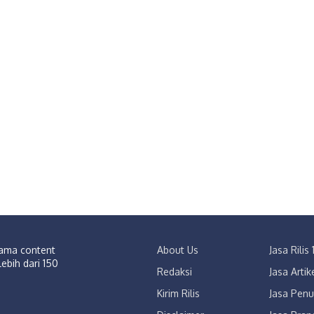
sama content
About Us
Jasa Rili
lebih dari 150
Redaksi
Jasa Arti
Kirim Rilis
Jasa Penu