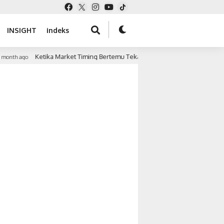
INSIGHT
indeks
Ketika Market Timing Bertemu Tekanan Keuangan
nth ago
3 month