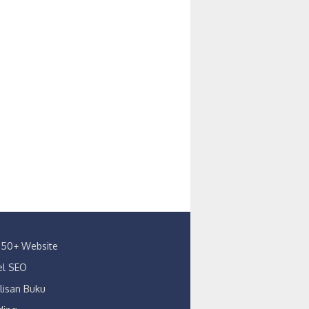
s 150+ Website
kel SEO
lisan Buku