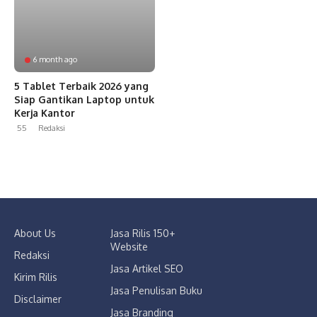
6 month ago
5 Tablet Terbaik 2026 yang
Siap Gantikan Laptop untuk
Kerja Kantor
55
Redaksi
About Us
Jasa Rilis 150+
Website
Redaksi
Jasa Artikel SEO
Kirim Rilis
Jasa Penulisan Buku
Disclaimer
Jasa Branding