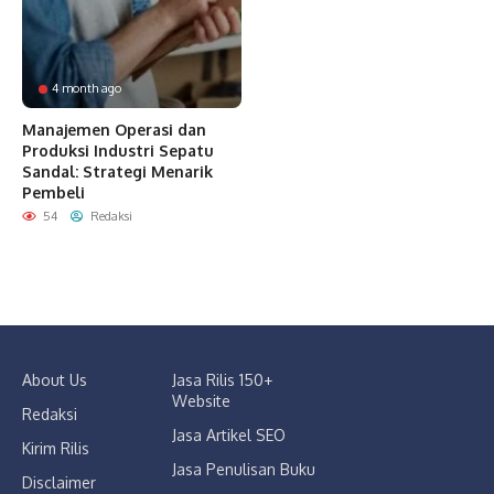
4 month ago
Manajemen Operasi dan
Produksi Industri Sepatu
Sandal: Strategi Menarik
Pembeli
54
Redaksi
About Us
Jasa Rilis 150+
Website
Redaksi
Jasa Artikel SEO
Kirim Rilis
Jasa Penulisan Buku
Disclaimer