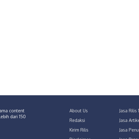
sama content
About Us
Jasa Rili
lebih dari 150
Redaksi
Jasa Arti
Kirim Rilis
Jasa Penu