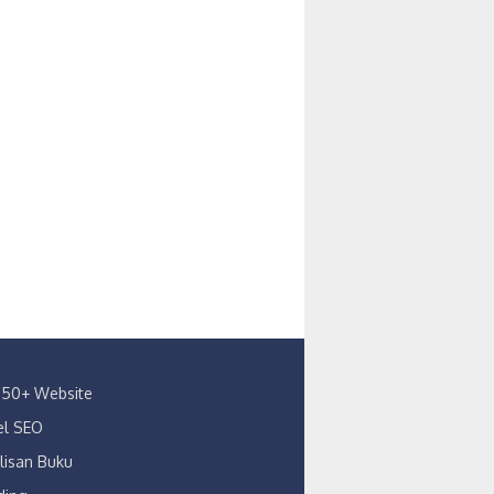
s 150+ Website
kel SEO
lisan Buku