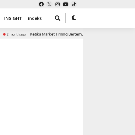
INSIGHT
indeks
Ketika Market Timing Bertemu Tekanan Keuangan
2 month ago
3 