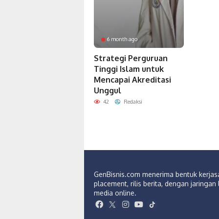
6 month ago
Strategi Perguruan
Tinggi Islam untuk
Mencapai Akreditasi
Unggul
42
Redaksi
GenBisnis.com menerima bentuk kerja
placement, rilis berita, dengan jaringan 
media online.