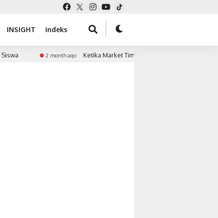
INSIGHT
indeks
swa
Ketika Market Timing Bertemu Tekanan Keuanga
2 month ago