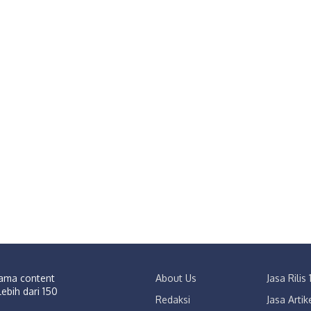
sama content
About Us
Jasa Rili
lebih dari 150
Redaksi
Jasa Arti