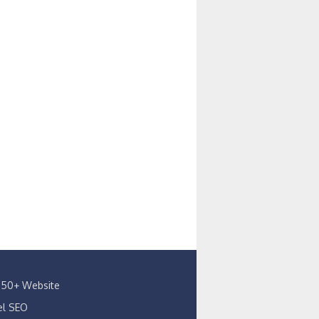
s 150+ Website
kel SEO