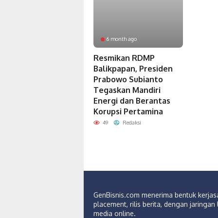
6 month ago
Resmikan RDMP
Balikpapan, Presiden
Prabowo Subianto
Tegaskan Mandiri
Energi dan Berantas
Korupsi Pertamina
49
Redaksi
GenBisnis.com menerima bentuk kerja
placement, rilis berita, dengan jaringan 
media online.