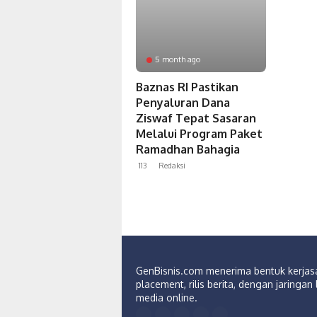
5 month ago
Baznas RI Pastikan
Penyaluran Dana
Ziswaf Tepat Sasaran
Melalui Program Paket
Ramadhan Bahagia
113
Redaksi
GenBisnis.com menerima bentuk kerja
placement, rilis berita, dengan jaringan 
media online.