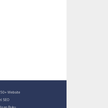
s 150+ Website
kel SEO
lisan Buku