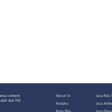
sama content
About Us
Jasa Rili
lebih dari 150
Redaksi
Jasa Arti
Kirim Rilis
Jasa Penu