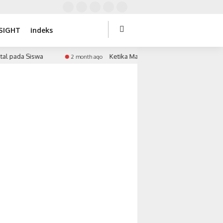
SIGHT
indeks
 pada Siswa
Ketika Market Timing Bertemu Tekanan
2 month ago