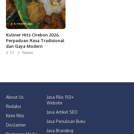
6 month ago
Kuliner Hits Cirebon 2026,
Perpaduan Rasa Tradisional
dan Gaya Modern
57
Redaksi
About Us
Jasa Rilis 150+
Website
Redaksi
Jasa Artikel SEO
Kirim Rilis
Jasa Penulisan Buku
Disclaimer
Jasa Branding