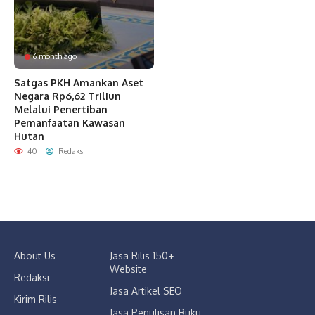
6 month ago
Satgas PKH Amankan Aset
Negara Rp6,62 Triliun
Melalui Penertiban
Pemanfaatan Kawasan
Hutan
40
Redaksi
About Us
Jasa Rilis 150+
Website
Redaksi
Jasa Artikel SEO
Kirim Rilis
Jasa Penulisan Buku