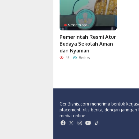
6 month ago
Pemerintah Resmi Atur
Budaya Sekolah Aman
dan Nyaman
45
Redaksi
GenBisnis.com menerima bentuk kerja
placement, rilis berita, dengan jaringan 
media online.