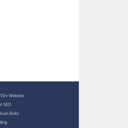
s 150+ Website
kel SEO
lisan Buku
ding