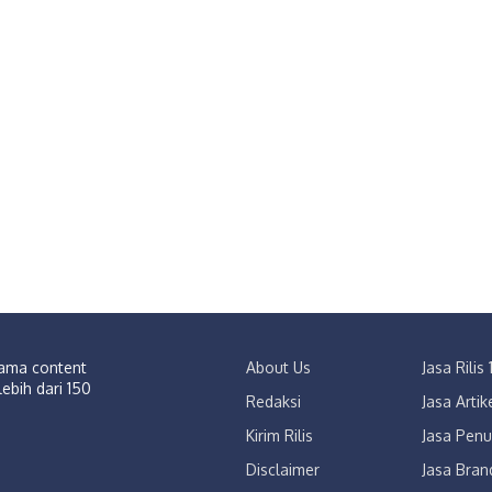
sama content
About Us
Jasa Rili
lebih dari 150
Redaksi
Jasa Arti
Kirim Rilis
Jasa Penu
Disclaimer
Jasa Bran