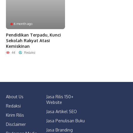
6 month ago
Pendidikan Terpadu, Kunci
Sekolah Rakyat Atasi
Kemiskinan
44
Redaksi
About Us
Jasa Rilis 150+
Website
Redaksi
Jasa Artikel SEO
Kirim Rilis
Jasa Penulisan Buku
Disclaimer
Jasa Branding