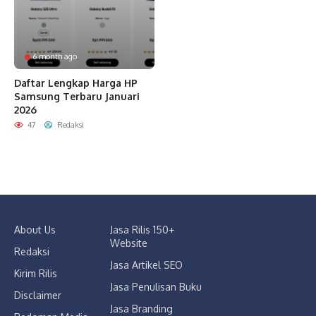
6 month ago
Daftar Lengkap Harga HP
Samsung Terbaru Januari
2026
47
Redaksi
About Us
Jasa Rilis 150+
Website
Redaksi
Jasa Artikel SEO
Kirim Rilis
Jasa Penulisan Buku
Disclaimer
Jasa Branding