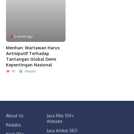
6 month ago
Menhan: Wartawan Harus
Antisipatif Terhadap
Tantangan Global Demi
Kepentingan Nasional
45
Redaksi
About Us
Jasa Rilis 150+
Website
Redaksi
Jasa Artikel SEO