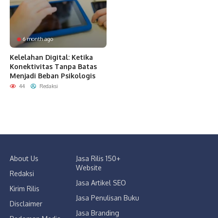
6 month ago
Kelelahan Digital: Ketika
Konektivitas Tanpa Batas
Menjadi Beban Psikologis
44
Redaksi
About Us
Jasa Rilis 150+
Website
Redaksi
Jasa Artikel SEO
Kirim Rilis
Jasa Penulisan Buku
Disclaimer
Jasa Branding