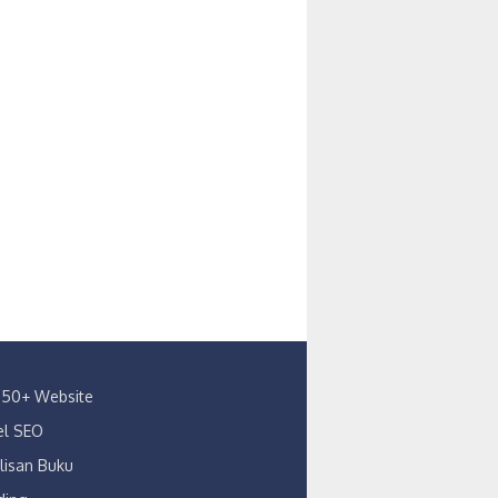
s 150+ Website
kel SEO
lisan Buku