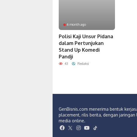
6 month ago
Polisi Kaji Unsur Pidana
dalam Pertunjukan
Stand Up Komedi
Pandji
43
Redaksi
GenBisnis.com menerima bentuk kerja
placement, rilis berita, dengan jaringan 
media online.