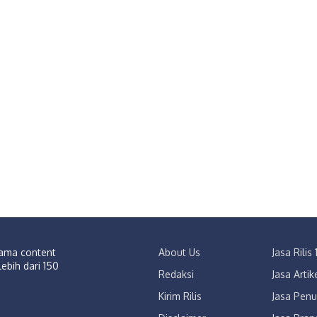
sama content
About Us
Jasa Rili
lebih dari 150
Redaksi
Jasa Arti
Kirim Rilis
Jasa Penu