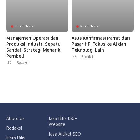
4 month ago
6 month ago
Manajemen Operasi dan
Asus Konfirmasi Pamit dari
Produksi Industri Sepatu
Pasar HP, Fokus ke AI dan
Sandal: Strategi Menarik
Teknologi Lain
Pembeli
46
Redaksi
52
Redaksi
About Us
Jasa Rilis 150+
Website
Redaksi
Jasa Artikel SEO
Kirim Rilis