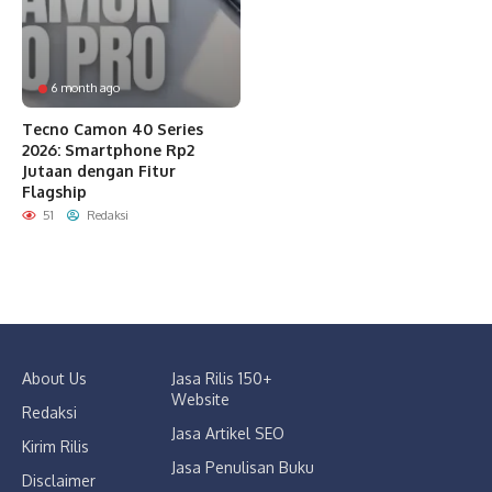
6 month ago
Tecno Camon 40 Series
2026: Smartphone Rp2
Jutaan dengan Fitur
Flagship
51
Redaksi
About Us
Jasa Rilis 150+
Website
Redaksi
Jasa Artikel SEO
Kirim Rilis
Jasa Penulisan Buku
Disclaimer