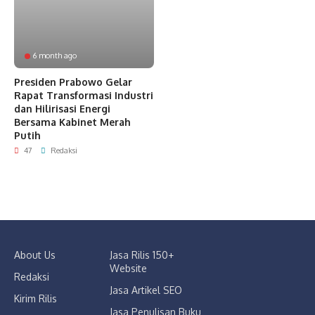
6 month ago
Presiden Prabowo Gelar
Rapat Transformasi Industri
dan Hilirisasi Energi
Bersama Kabinet Merah
Putih
47
Redaksi
About Us
Jasa Rilis 150+
Website
Redaksi
Jasa Artikel SEO
Kirim Rilis
Jasa Penulisan Buku