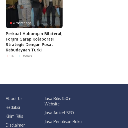
6 month ago
Perkuat Hubungan Bilateral,
Forjim Garap Kolaborasi
Strategis Dengan Pusat
Kebudayaan Turki
109
Redaksi
About Us
Jasa Rilis 150+
Website
Redaksi
Jasa Artikel SEO
Kirim Rilis
Jasa Penulisan Buku
Disclaimer