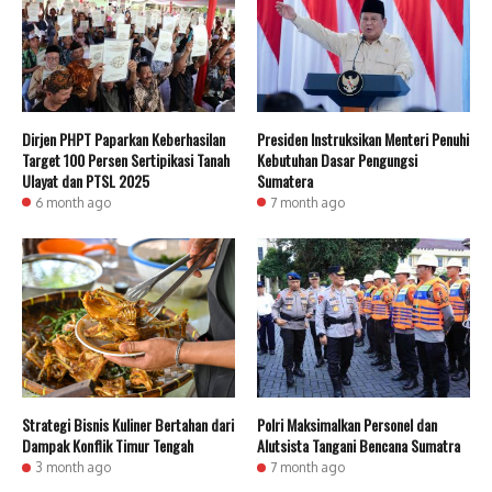
Dirjen PHPT Paparkan Keberhasilan
Presiden Instruksikan Menteri Penuhi
Target 100 Persen Sertipikasi Tanah
Kebutuhan Dasar Pengungsi
Ulayat dan PTSL 2025
Sumatera
6 month ago
7 month ago
Strategi Bisnis Kuliner Bertahan dari
Polri Maksimalkan Personel dan
Dampak Konflik Timur Tengah
Alutsista Tangani Bencana Sumatra
3 month ago
7 month ago