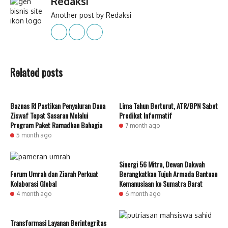
Redaksi
Another post by Redaksi
Related posts
Baznas RI Pastikan Penyaluran Dana
Lima Tahun Berturut, ATR/BPN Sabet
Ziswaf Tepat Sasaran Melalui
Predikat Informatif
Program Paket Ramadhan Bahagia
7 month ago
5 month ago
Sinergi 56 Mitra, Dewan Dakwah
Forum Umrah dan Ziarah Perkuat
Berangkatkan Tujuh Armada Bantuan
Kolaborasi Global
Kemanusiaan ke Sumatra Barat
4 month ago
6 month ago
Transformasi Layanan Berintegritas