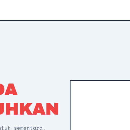
DA
UHKAN
ntuk sementara.