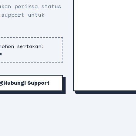
akan periksa status
 support untuk
mohon sertakan:
m
Hubungi Support