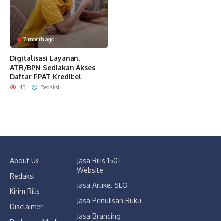
7 month ago
Digitalisasi Layanan,
ATR/BPN Sediakan Akses
Daftar PPAT Kredibel
45
Redaksi
About Us
Jasa Rilis 150+
Website
Redaksi
Jasa Artikel SEO
Kirim Rilis
Jasa Penulisan Buku
Disclaimer
Jasa Branding