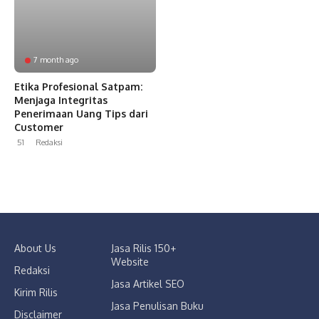
7 month ago
Etika Profesional Satpam:
Menjaga Integritas
Penerimaan Uang Tips dari
Customer
51
Redaksi
About Us
Jasa Rilis 150+
Website
Redaksi
Jasa Artikel SEO
Kirim Rilis
Jasa Penulisan Buku
Disclaimer